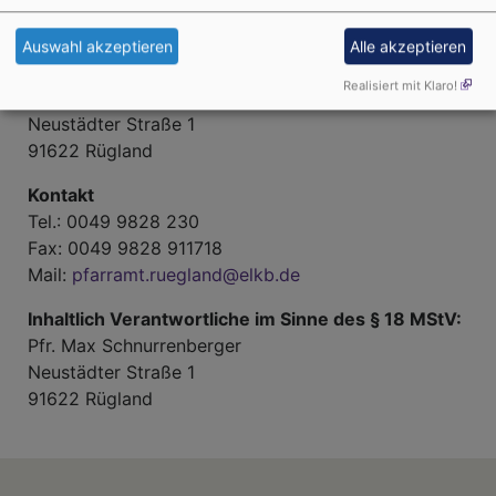
Anbieter gemäß § 5 TMG:
Auswahl akzeptieren
Alle akzeptieren
Evang.-Luth. Kirchengemeinden Rügland und
Realisiert mit Klaro!
Unternbibert
Neustädter Straße 1
91622 Rügland
Kontakt
Tel.: 0049 9828 230
Fax: 0049 9828 911718
Mail:
pfarramt.ruegland@elkb.de
Inhaltlich Verantwortliche im Sinne des § 18 MStV:
Pfr. Max Schnurrenberger
Neustädter Straße 1
91622 Rügland