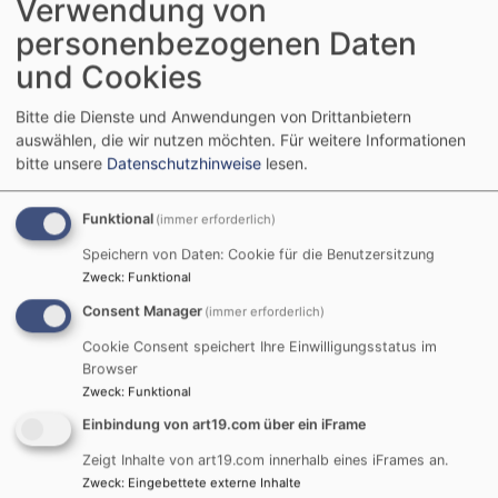
Verwendung von
Breadcrumb
Startseite
Impressum
personenbezogenen Daten
und Cookies
Impressum
Bitte die Dienste und Anwendungen von Drittanbietern
auswählen, die wir nutzen möchten.
Für weitere Informationen
bitte unsere
Datenschutzhinweise
lesen.
www.ruegland-evangelisch.de
ist ein Angebot der
Evangelisch-Lutherischen Kirchengemeinde St.
Margaretha in Rügland in der Evangelisch-
Funktional
(immer erforderlich)
Lutherischen Kirche in Bayern. Diese ist eine
Speichern von Daten: Cookie für die Benutzersitzung
Körperschaft des öffentlichen Rechts, vertreten
Zweck
:
Funktional
durch Pfr. Max Schnurrenberger.
Consent Manager
(immer erforderlich)
www.unternbibert-evangelisch.de
ist ein Angebot
Cookie Consent speichert Ihre Einwilligungsstatus im
Browser
der Evangelisch-Lutherischen Kirchengemeinde St.
Zweck
:
Funktional
Bartholomäus in Unternbibert in der Evangelisch-
Lutherischen Kirche in Bayern. Diese ist eine
Einbindung von art19.com über ein iFrame
Körperschaft des öffentlichen Rechts, vertreten
Zeigt Inhalte von art19.com innerhalb eines iFrames an.
durch Pfr. Max Schnurrenberger.
Zweck
:
Eingebettete externe Inhalte