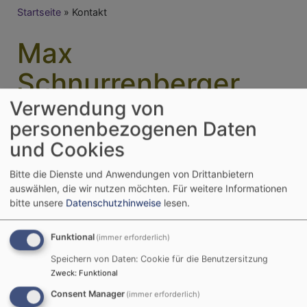
Breadcrumb
Startseite
Kontakt
Max
Schnurrenberger
kontaktieren
Verwendung von
personenbezogenen Daten
und Cookies
Ihr Name
Bitte die Dienste und Anwendungen von Drittanbietern
auswählen, die wir nutzen möchten.
Für weitere Informationen
bitte unsere
Datenschutzhinweise
lesen.
Ihre E-Mail-Adresse
Funktional
(immer erforderlich)
Speichern von Daten: Cookie für die Benutzersitzung
To
Zweck
:
Funktional
Max Schnurrenberger
Consent Manager
(immer erforderlich)