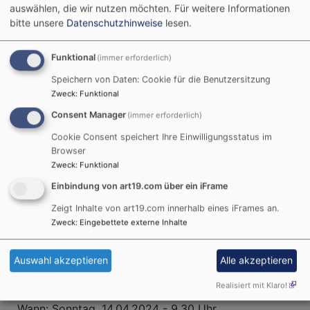
auswählen, die wir nutzen möchten.
Für weitere Informationen
bitte unsere
Datenschutzhinweise
lesen.
Funktional
(immer erforderlich)
Speichern von Daten: Cookie für die Benutzersitzung
Zweck
:
Funktional
Consent Manager
(immer erforderlich)
Cookie Consent speichert Ihre Einwilligungsstatus im
Bildrechte
Kirchengemeinde Unternbibert
Browser
Stationengottesdienst für Groß und Klein von
Zweck
:
Funktional
unseren Jugendlichen erfahrbar gestaltet.
Einbindung von art19.com über ein iFrame
Die Kondirmanden stellen sich vor zum Thema:
Zeigt Inhalte von art19.com innerhalb eines iFrames an.
Zweck
:
Eingebettete externe Inhalte
Echt SCHAAAF - der gute Hirte!
Auswahl akzeptieren
Alle akzeptieren
Wo: Kirche Rügland
Realisiert mit Klaro!
Wann: Sonntag, 14.04.2024 - 9.30 Uhr