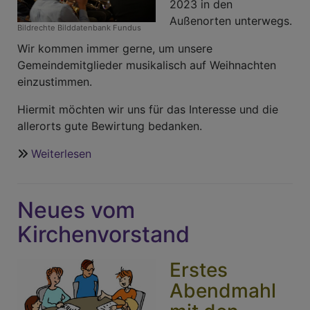
2023 in den
Außenorten unterwegs.
Bildrechte
Bilddatenbank Fundus
Wir kommen immer gerne, um unsere
Gemeindemitglieder musikalisch auf Weihnachten
einzustimmen.
Hiermit möchten wir uns für das Interesse und die
allerorts gute Bewirtung bedanken.
Weiterlesen
über
Adventsblasen
des
Neues vom
Posaunenchors
Rügland
Kirchenvorstand
Erstes
Abendmahl