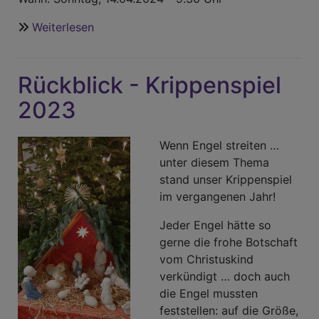
Weiterlesen
über
Herzliche
Einladung
Rückblick - Krippenspiel
zu
Gottesdienst
2023
Bewegt!
Wenn Engel streiten …
unter diesem Thema
stand unser Krippenspiel
im vergangenen Jahr!
Jeder Engel hätte so
gerne die frohe Botschaft
vom Christuskind
verkündigt … doch auch
die Engel mussten
feststellen: auf die Größe,