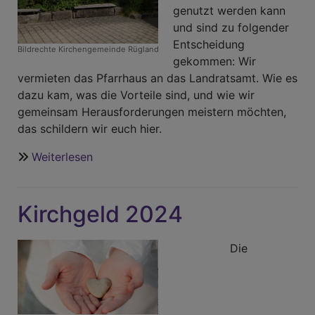
genutzt werden kann
und sind zu folgender
Entscheidung
Bildrechte
Kirchengemeinde Rügland
gekommen: Wir
vermieten das Pfarrhaus an das Landratsamt. Wie es
dazu kam, was die Vorteile sind, und wie wir
gemeinsam Herausforderungen meistern möchten,
das schildern wir euch hier.
Weiterlesen
über
Künftige
Nutzung
Kirchgeld 2024
des
Pfarrhauses
Rügland
Die