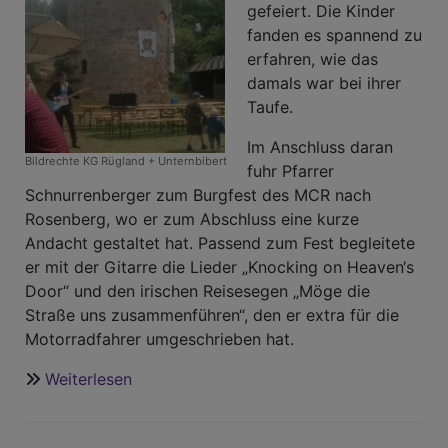
gefeiert. Die Kinder
fanden es spannend zu
erfahren, wie das
damals war bei ihrer
Taufe.
Im Anschluss daran
Bildrechte
KG Rügland + Unternbibert
fuhr Pfarrer
Schnurrenberger zum Burgfest des MCR nach
Rosenberg, wo er zum Abschluss eine kurze
Andacht gestaltet hat. Passend zum Fest begleitete
er mit der Gitarre die Lieder „Knocking on Heaven‘s
Door“ und den irischen Reisesegen „Möge die
Straße uns zusammenführen“, den er extra für die
Motorradfahrer umgeschrieben hat.
Weiterlesen
über
Neues
aus