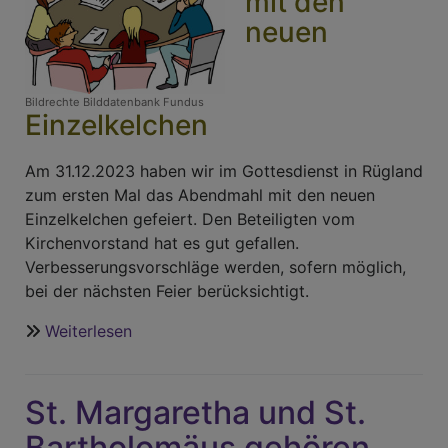
mit den
neuen
Bildrechte
Bilddatenbank Fundus
Einzelkelchen
Am 31.12.2023 haben wir im Gottesdienst in Rügland
zum ersten Mal das Abendmahl mit den neuen
Einzelkelchen gefeiert. Den Beteiligten vom
Kirchenvorstand hat es gut gefallen.
Verbesserungsvorschläge werden, sofern möglich,
bei der nächsten Feier berücksichtigt.
Weiterlesen
über
Neues
vom
St. Margaretha und St.
Kirchenvorstand
Bartholomäus gehören