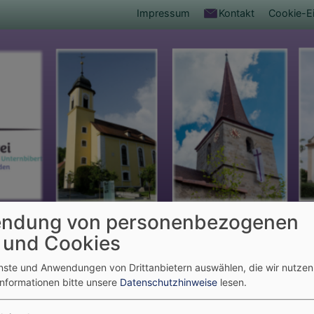
Fußbereichsmenü
Impressum
Kontakt
Cookie-Ei
ndung von personenbezogenen
umb
eleben - Gemeinde leben
Unsere Kirchen
 und Cookies
 Kirchen
enste und Anwendungen von Drittanbietern auswählen, die wir nutze
Informationen bitte unsere
Datenschutzhinweise
lesen.