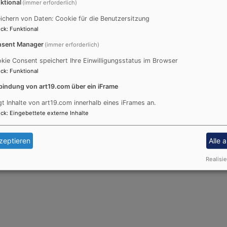
ktional
(immer erforderlich)
e eingeladen zu unseren Gottesdiensten. Und natürlich könn
ichern von Daten: Cookie für die Benutzersitzung
tesdienste hier Stille oder Andacht finden oder einfach das
ck
:
Funktional
.
sent Manager
(immer erforderlich)
kie Consent speichert Ihre Einwilligungsstatus im Browser
ck
:
Funktional
bindung von art19.com über ein iFrame
gt Inhalte von art19.com innerhalb eines iFrames an.
ck
:
Eingebettete externe Inhalte
zeptieren
Alle 
Realisie