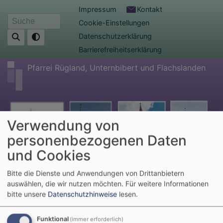
Direkt
Fußbereichsmenü
Impressum
Kontakt
zum
Cookie-Einstellungen
Suche
Inhalt
Datenschutzerklärung
Barrierefreiheitserklärung
Pfarrei Rügland, Unternbibert und Flachslanden
Verwendung von
personenbezogenen Daten
und Cookies
Bitte die Dienste und Anwendungen von Drittanbietern
auswählen, die wir nutzen möchten.
Für weitere Informationen
Hauptnavigation
bitte unsere
Datenschutzhinweise
lesen.
Funktional
(immer erforderlich)