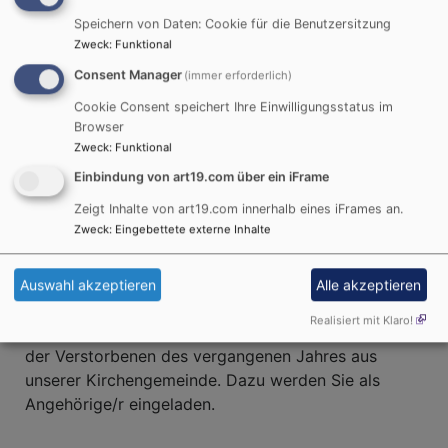
Breadcrumb
Startseite
Lebensstationen
… ein Mensch gestorben
Speichern von Daten: Cookie für die Benutzersitzung
ist
Nach der Bestattung
Zweck
:
Funktional
Consent Manager
(immer erforderlich)
Nach der Bestattung
Cookie Consent speichert Ihre Einwilligungsstatus im
Browser
Zweck
:
Funktional
Auch nach der Bestattung sind wir weiter für Sie
Einbindung von art19.com über ein iFrame
erreichbar, wenn Sie in der Zeit der Trauer
Zeigt Inhalte von art19.com innerhalb eines iFrames an.
Gesprächsbedarf haben. Die Verstorbenen werden
Zweck
:
Eingebettete externe Inhalte
im Sonntagsgottesdienst nach der Trauerfeier
namentlich verlesen.
Auswahl akzeptieren
Alle akzeptieren
Außerdem gedenken wir jedes Jahr am
Realisiert mit Klaro!
Ewigkeitssonntag (Sonntag vor dem Ersten Advent)
der Verstorbenen des vergangenen Jahres aus
unserer Kirchengemeinde. Dazu werden Sie als
Angehörige/r eingeladen.